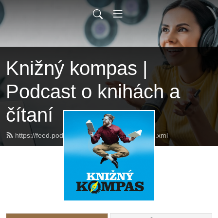
Knižný kompas |
Podcast o knihách a
čítaní
https://feed.podbean.com/kniznykompas/feed.xml