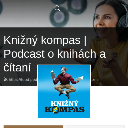
Knižný kompas |
Podcast o knihách a
čítaní
https://feed.podbean.com/kniznykompas/feed.xml