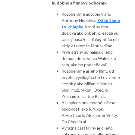
hudobný a filmový odborník
Rozoberáme autobiografiu
Anthony Hopkinsa
Zvládli sme
to, chlapče
, ktorá sa číta
doslova ako príbeh, pretože sú
tam aj pasáže s dialógmi, čo nie
vždy v takomto žánri vidíme.
Prvé strany sú najmä o jeho
drsnom detstve vo Walese, o
tom, ako ho podceňovali...
Rozoberáme aj jeho filmy, od
prvého vynikajúceho Lev v zime
cez hity ako Mlčanie jahniat,
Sloní muž, Nixon, Otec, či
Zoznámte sa, Joe Black.
A.Hopkins hral mnohé slávne
osobnosti ako R.Nixon,
A.Hitchcock, Alexander Veľký,
Ch.Chaplin ai.
Výrazná časť knihy je o jeho
súkromí, o pádoch, alkoholizme,